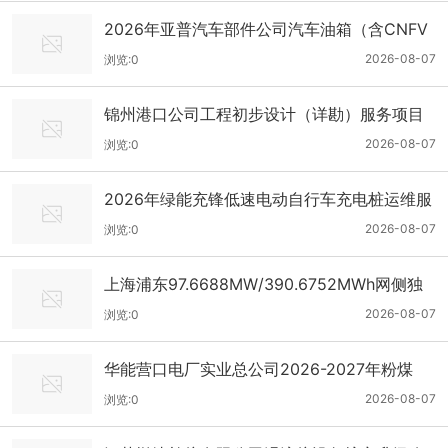
2026年亚普汽车部件公司汽车油箱（含CNFV
37和CNFV18）供货运输服务项目招标公告
2026-08-07
浏览:0
锦州港口公司工程初步设计（详勘）服务项目
招标公告
2026-08-07
浏览:0
2026年绿能充锋低速电动自行车充电桩运维服
务项目广东区域（第一批）1.4万口运营维护服
2026-08-07
浏览:0
务标段招标公告
上海浦东97.6688MW/390.6752MWh网侧独
立储能电站项目EPC总承包招标公告
2026-08-07
浏览:0
华能营口电厂实业总公司2026-2027年粉煤
灰、渣、膏委托（销售、运输）项目-公开招标
2026-08-07
浏览:0
公告