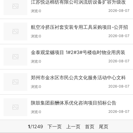
江苏悦达棉纺有限公司涡流纺设备扩容升级改
造一期项目所需涡流纺纱机采购项目-公开招标
2026-08-07
浏览:0
公告
航空冷挤压衬套安装专用工具采购项目-公开招
标公告
2026-08-07
浏览:0
金泰观棠樾项目 1#2#3#号楼临时物业用房装
修工程-公开招标公告
2026-08-07
浏览:0
郑州市金水区市民公共文化服务活动中心文科
产业馆配电工程-招标公告
2026-08-07
浏览:0
陕鼓集团薪酬体系优化咨询项目招标公告
2026-08-07
浏览:0
1
/1249
下一页
上一页
首页
尾页